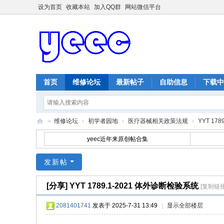
设为首页
收藏本站
加入QQ群
网站微信平台
首页
维修论坛
最新帖子
自助信息
下载中
»
维修论坛
›
初学者园地
›
医疗器械相关政策法规
›
YYT 17
ye
yeec近年来原创帖合集
ec
发新帖
维
修
[分享]
YYT 1789.1-2021 体外诊断检验系统
[复制链接
网
2081401741
发表于 2025-7-31 13:49
|
显示全部楼层