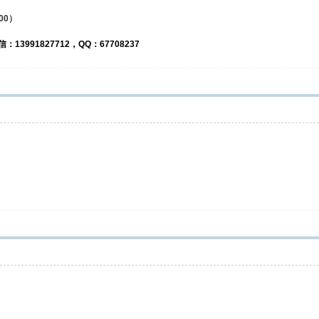
000）
13991827712，QQ：67708237