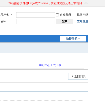
本站推荐浏览器Edge或Chrome，其它浏览器无法正常访问
切
换
用户名
自动登录
找回密码
到
宽
密码
立即注册
登录
版
快捷导航
学习中心正式上线
返回列表