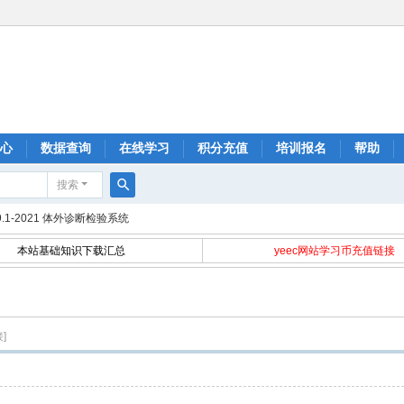
心
数据查询
在线学习
积分充值
培训报名
帮助
搜索
搜
89.1-2021 体外诊断检验系统
索
本站基础知识下载汇总
yeec网站学习币充值链接
]