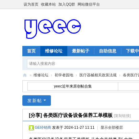
设为首页
收藏本站
加入QQ群
网站微信平台
首页
维修论坛
最新帖子
自助信息
下载中
»
维修论坛
›
初学者园地
›
医疗器械相关政策法规
›
各类医疗
ye
yeec近年来原创帖合集
ec
发新帖
维
修
[分享]
各类医疗设备设备保养工单模板
[复制链接]
网
GE经销商
发表于 2024-11-27 11:11
|
显示全部楼层