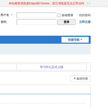
本站推荐浏览器Edge或Chrome，其它浏览器无法正常访问
切
换
用户名
自动登录
找回密码
到
宽
密码
立即注册
登录
版
快捷导航
学习中心正式上线
返回列表