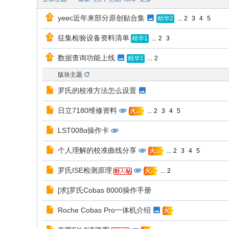
yeec近年来部分原创贴合集
...
2
3
4
5
精华2
征集检验设备资料清单
...
2
3
精华1
数据查询功能上线
...
2
精华1
版块主题
罗氏的校准方法怎么设置
日立7180维修资料
...
2
3
4
5
火...
LST008α操作卡
个人理解的校准曲线分享
...
2
3
4
5
火...
罗氏ISE检测原理
...
2
火..
[求]罗氏Cobas 8000操作手册
Roche Cobas Pro一体机介绍
火