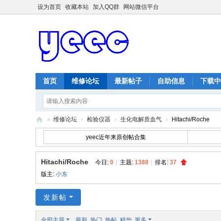
设为首页
收藏本站
加入QQ群
网站微信平台
首页
维修论坛
最新帖子
自助信息
下载中
»
维修论坛
›
检验仪器
›
生化电解质血气
›
Hitachi/Roche
ye
yeec近年来原创帖合集
ec
Hitachi/Roche
维
今日:
0
|
主题:
1388
|
排名:
37
版主:
小东
修
网
发新帖
全部主题
最新
热门
热帖
精华
更多