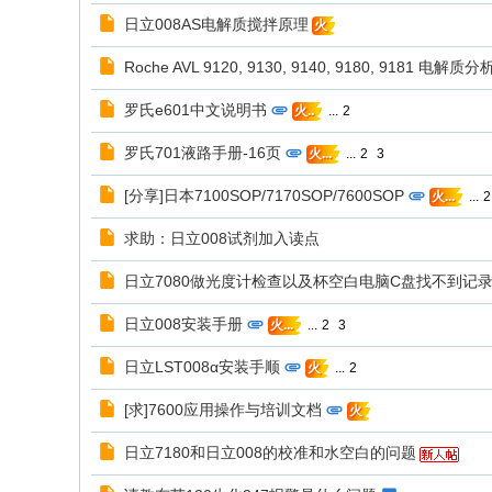
日立008AS电解质搅拌原理
火
Roche AVL 9120, 9130, 9140, 9180, 9181 
罗氏e601中文说明书
...
2
火..
罗氏701液路手册-16页
...
2
3
火...
[分享]日本7100SOP/7170SOP/7600SOP
...
2
火...
求助：日立008试剂加入读点
日立7080做光度计检查以及杯空白电脑C盘找不到记
日立008安装手册
...
2
3
火...
日立LST008α安装手顺
...
2
火
[求]7600应用操作与培训文档
火
日立7180和日立008的校准和水空白的问题