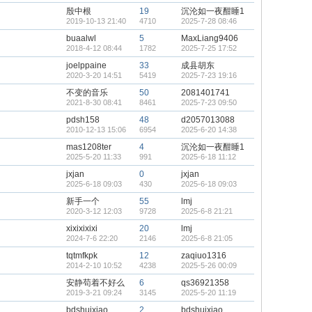
殷中根
19
沉沦如一夜酣睡1
2019-10-13 21:40
4710
2025-7-28 08:46
buaalwl
5
MaxLiang9406
2018-4-12 08:44
1782
2025-7-25 17:52
joelppaine
33
成县胡东
2020-3-20 14:51
5419
2025-7-23 19:16
不变的音乐
50
2081401741
2021-8-30 08:41
8461
2025-7-23 09:50
pdsh158
48
d2057013088
2010-12-13 15:06
6954
2025-6-20 14:38
mas1208ter
4
沉沦如一夜酣睡1
2025-5-20 11:33
991
2025-6-18 11:12
jxjan
0
jxjan
2025-6-18 09:03
430
2025-6-18 09:03
新手一个
55
lmj
2020-3-12 12:03
9728
2025-6-8 21:21
xixixixixi
20
lmj
2024-7-6 22:20
2146
2025-6-8 21:05
tqtmfkpk
12
zaqiuo1316
2014-2-10 10:52
4238
2025-5-26 00:09
安静苟着不好么
6
qs36921358
2019-3-21 09:24
3145
2025-5-20 11:19
bdshuixiao
2
bdshuixiao