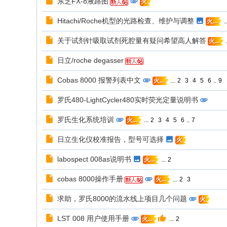
东芝FX-8液路图
火
Hitachi/Roche机型的光路检查、维护与调整
..
火...
关于试剂针吸取试剂死腔量有疑问希望高人解答
.
火...
日立/roche degasser
Cobas 8000 报警列表中文
...
2
3
4
5
6
..
9
火...
罗氏480-LightCycler480实时荧光定量说明书
罗氏生化系统培训
...
2
3
4
5
6
..
7
火...
日立生化仪校准报告，型号可选择
火
labospect 008as说明书
...
2
火...
cobas 8000操作手册
...
2
3
火...
求助，罗氏8000的流水线上项目几个问题
火
LST 008 用户使用手册
...
2
火...