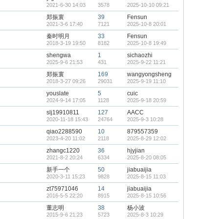
2021-6-30 14:03
3578
2025-10-10 09:21
郑振寰
39
Fensun
2021-3-6 17:40
7121
2025-10-8 20:01
秦时明月
33
Fensun
2018-3-19 19:50
8182
2025-10-8 19:49
shengwa
1
sichaozhi
2025-9-6 21:53
431
2025-9-22 11:21
郑振寰
169
wangyongsheng
2018-3-27 09:26
29031
2025-9-19 11:10
youslate
5
cuic
2024-9-14 17:05
1128
2025-9-18 20:59
slj19910811
127
AACC
2020-11-18 15:43
24764
2025-9-3 10:28
qiao2288590
10
879557359
2023-4-20 11:02
2118
2025-8-29 12:02
zhangc1220
36
hjyjian
2021-8-2 20:24
6334
2025-8-20 08:05
新手一个
50
jiabuaijia
2020-3-11 15:23
9828
2025-8-15 11:03
zt75971046
14
jiabuaijia
2016-5-5 22:20
8915
2025-8-15 10:56
董志明
38
杨小波
2015-9-6 21:23
5723
2025-8-3 10:29