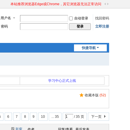
本站推荐浏览器Edge或Chrome，其它浏览器无法正常访问
切
换
用户名
自动登录
找回密码
到
宽
密码
立即注册
登录
版
快捷导航
学习中心正式上线
收藏本版
(
52
)
5
6
7
8
9
10
... 35
/ 35 页
下一页
新窗
作者
回复/查看
最后发表