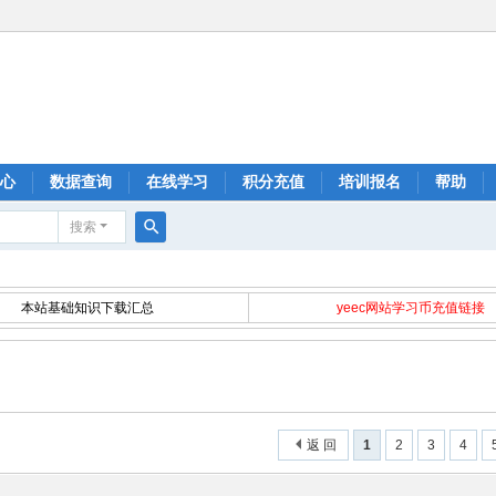
心
数据查询
在线学习
积分充值
培训报名
帮助
搜索
搜
索
本站基础知识下载汇总
yeec网站学习币充值链接
返 回
1
2
3
4