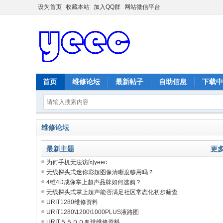
设为首页
收藏本站
加入QQ群
网站微信平台
首页
维修论坛
最新帖子
自助信息
下载中
维修论坛
最新主题
更
为何手机无法访问yeec
无线探头式迷你彩超图像清晰度够用吗？
4维4D成像掌上超声品牌如何选购？
无线探头式掌上超声能否满足社区常态化初步筛查
URIT1280维修资料
URIT1280\1200\1000PLUS液路图
URIT５５００血球维修资料