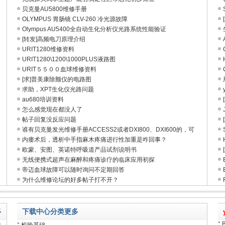
贝克曼AU5800维修手册
OLYMPUS 胃肠镜 CLV-260 冷光源故障
Olympus AU5400全自动生化分析仪光路系统性能验证
[转发]高频电刀原理介绍
URIT1280维修资料
URIT1280\1200\1000PLUS液路图
URIT５５００血球维修资料
[求]普美康除颤仪的电路图
求助，XPT生化仪光路问题
au680培训资料
怎么感觉现在都没人了
帖子回复没反应问题
谁有贝克曼发光维修手册ACCESS2或者DXI800、DXI600的，可
内瘘术后，透析中手指麻木疼痛进行性加重是咋回事？
欧蒙、安图、英诺特呼吸道产品试剂说明书
无线便携式超声在麻醉和疼痛诊疗的临床应用初探
帝迈血球故障可以随时询问不定期回答
为什么维修论坛的好多帖子打不开？
多
下载中心分类
更多
°