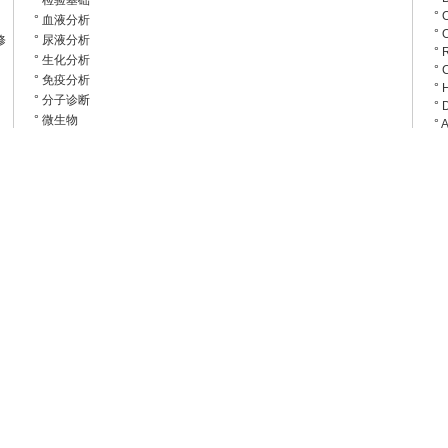
v
° 检验基础
°
° 血液分析
°
修
° 尿液分析
°
° 生化分析
°
° 免疫分析
°
° 分子诊断
°
° 微生物
°
° 输血设备
°
° 凝血分析
°
° 
° 其它检验
°
° CT/DSA
°
° 普通放射
°
° 心电监护
° 
° 呼吸麻醉
°
° 血透碎石
°
° 超声诊断
°
° 相机洗片
°
° 核磁共振
°
°
° 直线加速器
°
° 电子/计算机
°
° HIS/LIS
°
° 政策法规
°
° 生化免疫一体机