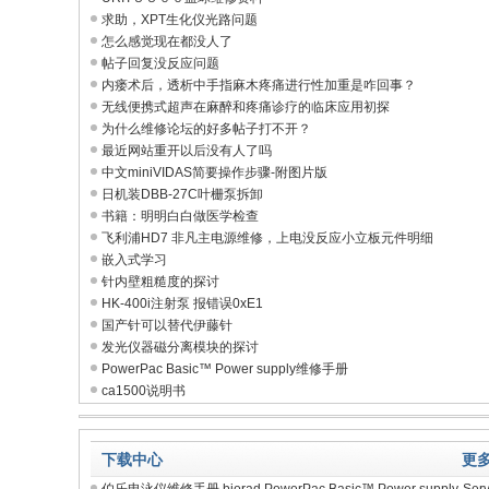
求助，XPT生化仪光路问题
怎么感觉现在都没人了
帖子回复没反应问题
内瘘术后，透析中手指麻木疼痛进行性加重是咋回事？
无线便携式超声在麻醉和疼痛诊疗的临床应用初探
为什么维修论坛的好多帖子打不开？
最近网站重开以后没有人了吗
中文miniVIDAS简要操作步骤-附图片版
日机装DBB-27C叶栅泵拆卸
书籍：明明白白做医学检查
飞利浦HD7 非凡主电源维修，上电没反应小立板元件明细
嵌入式学习
针内壁粗糙度的探讨
HK-400i注射泵 报错误0xE1
国产针可以替代伊藤针
发光仪器磁分离模块的探讨
PowerPac Basic™ Power supply维修手册
ca1500说明书
下载中心
更