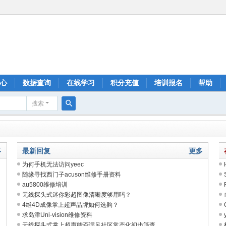
心
数据查询
在线学习
积分充值
培训报名
帮助
搜索
搜
索
多
最新回复
更多
为何手机无法访问yeec
随缘寻找西门子acuson维修手册资料
au5800维修培训
无线探头式迷你彩超图像清晰度够用吗？
4维4D成像掌上超声品牌如何选购？
求岛津Uni-vision维修资料
无线探头式掌上超声能否满足社区常态化初步筛查