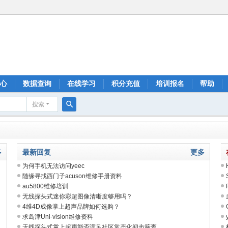
心
数据查询
在线学习
积分充值
培训报名
帮助
搜索
搜
索
多
最新回复
更多
为何手机无法访问yeec
随缘寻找西门子acuson维修手册资料
au5800维修培训
无线探头式迷你彩超图像清晰度够用吗？
4维4D成像掌上超声品牌如何选购？
求岛津Uni-vision维修资料
无线探头式掌上超声能否满足社区常态化初步筛查