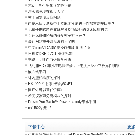
求助，XPT生化仪光路问题
怎么感觉现在都没人了
帖子回复没反应问题
内瘘术后，透析中手指麻木疼痛进行性加重是咋回事？
无线便携式超声在麻醉和疼痛诊疗的临床应用初探
为什么维修论坛的好多帖子打不开？
最近网站重开以后没有人了吗
中文miniVIDAS简要操作步骤-附图片版
日机装DBB-27C叶栅泵拆卸
书籍：明明白白做医学检查
飞利浦HD7 非凡主电源维修，上电没反应小立板元件明细
嵌入式学习
针内壁粗糙度的探讨
HK-400i注射泵 报错误0xE1
国产针可以替代伊藤针
发光仪器磁分离模块的探讨
PowerPac Basic™ Power supply维修手册
ca1500说明书
下载中心
更