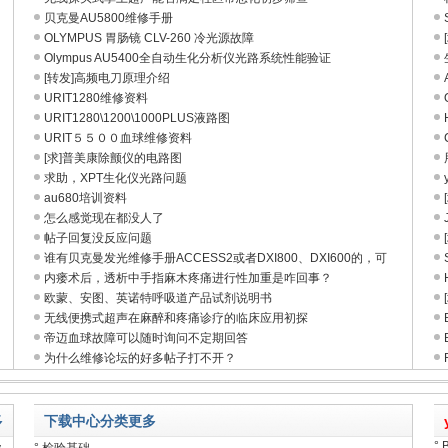
贝克曼AU5800维修手册
OLYMPUS 胃肠镜 CLV-260 冷光源故障
Olympus AU5400全自动生化分析仪光路系统性能验证
[转发]高频电刀原理介绍
URIT1280维修资料
URIT1280\1200\1000PLUS液路图
URIT５５００血球维修资料
[求]普美康除颤仪的电路图
求助，XPT生化仪光路问题
au680培训资料
怎么感觉现在都没人了
帖子回复没反应问题
谁有贝克曼发光维修手册ACCESS2或者DXI800、DXI600的，可
内瘘术后，透析中手指麻木疼痛进行性加重是咋回事？
欧蒙、安图、英诺特呼吸道产品试剂说明书
无线便携式超声在麻醉和疼痛诊疗的临床应用初探
帝迈血球故障可以随时询问不定期回答
为什么维修论坛的好多帖子打不开？
多
下载中心分类
更多
°