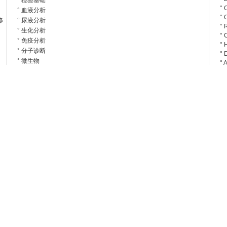
v
° 检验基础
°
° 血液分析
°
修
° 尿液分析
°
° 生化分析
°
° 免疫分析
°
° 分子诊断
°
° 微生物
°
° 输血设备
°
° 凝血分析
°
° 
° 其它检验
°
° CT/DSA
°
° 普通放射
°
° 心电监护
° 
° 呼吸麻醉
°
° 血透碎石
°
° 超声诊断
°
° 相机洗片
°
° 核磁共振
°
°
° 直线加速器
°
° 电子/计算机
°
° HIS/LIS
°
° 政策法规
°
° 生化免疫一体机