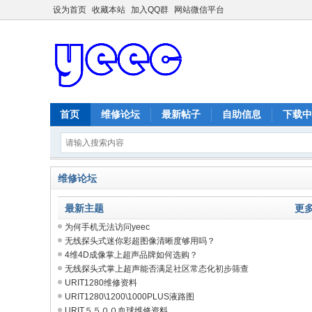
设为首页
收藏本站
加入QQ群
网站微信平台
首页
维修论坛
最新帖子
自助信息
下载中
维修论坛
最新主题
更
为何手机无法访问yeec
无线探头式迷你彩超图像清晰度够用吗？
4维4D成像掌上超声品牌如何选购？
无线探头式掌上超声能否满足社区常态化初步筛查
URIT1280维修资料
URIT1280\1200\1000PLUS液路图
URIT５５００血球维修资料