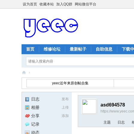
设为首页
收藏本站
加入QQ群
网站微信平台
首页
维修论坛
最新帖子
自助信息
下载
›
ye
yeec近年来原创帖合集
ec
维
日志
发布
asd694578
修
相册
上传
https://www.yeec.c
网
分享
添加
主题
日志
记录
动态