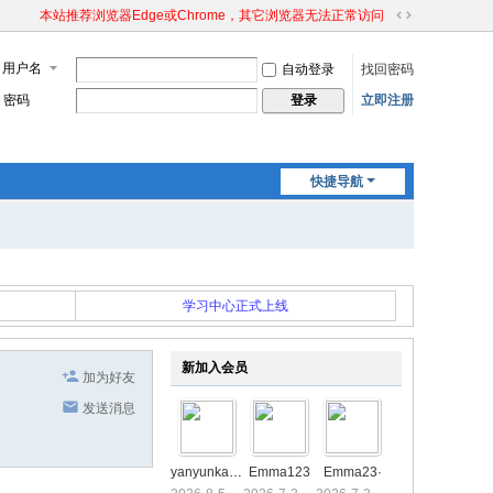
本站推荐浏览器Edge或Chrome，其它浏览器无法正常访问
切
换
用户名
自动登录
找回密码
到
宽
密码
立即注册
登录
版
快捷导航
学习中心正式上线
新加入会员
加为好友
发送消息
yanyunkang
Emma123
Emma23·