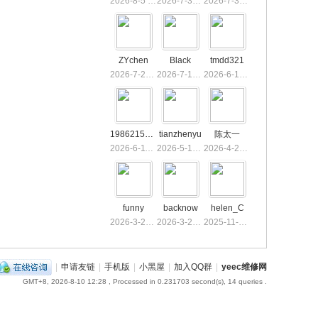
2026-8-5 12:58
2026-7-31 15:10
2026-7-31 15:08
ZYchen
Black
tmdd321
2026-7-27 18:06
2026-7-14 16:18
2026-6-13 08:17
19862153536
tianzhenyu
陈太一
2026-6-11 16:40
2026-5-14 10:35
2026-4-22 09:06
funny
backnow
helen_C
2026-3-23 11:53
2026-3-23 11:51
2025-11-15 13:02
|
申请友链
|
手机版
|
小黑屋
|
加入QQ群
|
yeec维修网
GMT+8, 2026-8-10 12:28
, Processed in 0.231703 second(s), 14 queries .