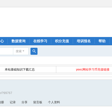
中心
数据查询
在线学习
积分充值
培训报名
帮助
搜索
搜
索
本站基础知识下载汇总
yeec网站学习币充值链接
om/?99767
相册
记录
分享
留言板
个人资料