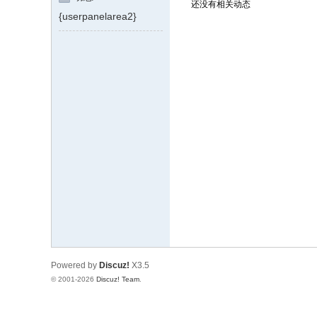
还没有相关动态
{userpanelarea2}
Powered by
Discuz!
X3.5
© 2001-2026
Discuz! Team
.